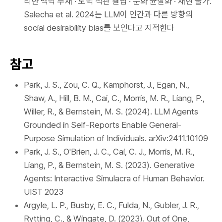
리한 맥락 부재 · 도덕 직관 결핍 · 문화 균질화 · 재현 불가.
Salecha et al. 2024는 LLM이 인간과 다른 방향의
social desirability bias를 보인다고 지적한다
참고
Park, J. S., Zou, C. Q., Kamphorst, J., Egan, N.,
Shaw, A., Hill, B. M., Cai, C., Morris, M. R., Liang, P.,
Willer, R., & Bernstein, M. S. (2024).
LLM Agents
Grounded in Self-Reports Enable General-
Purpose Simulation of Individuals
. arXiv:2411.10109
Park, J. S., O'Brien, J. C., Cai, C. J., Morris, M. R.,
Liang, P., & Bernstein, M. S. (2023). Generative
Agents: Interactive Simulacra of Human Behavior.
UIST 2023
Argyle, L. P., Busby, E. C., Fulda, N., Gubler, J. R.,
Rytting, C., & Wingate, D. (2023). Out of One,