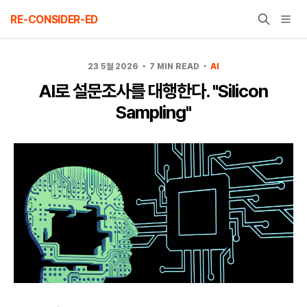
Skip
RE-CONSIDER-ED
to
content
23 5월 2026
7 MIN READ
AI
AI로 설문조사를 대행한다. "Silicon
Sampling"