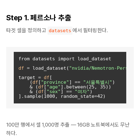
Step 1. 페르소나 추출
타겟 셀을 정의하고
에서 필터링한다.
datasets
from datasets import load_dataset

df
 = load_dataset(
"nvidia/Nemotron-Personas
target = 
df
[

    (
df
[
"province"
] == 
"서울특별시"
)

    & (
df
[
"age"
].between(25, 35))

    & (
df
[
"sex"
] == 
"여자"
)

100만 행에서 셀 1,000명 추출 — 16GB 노트북에서도 무난
하다.