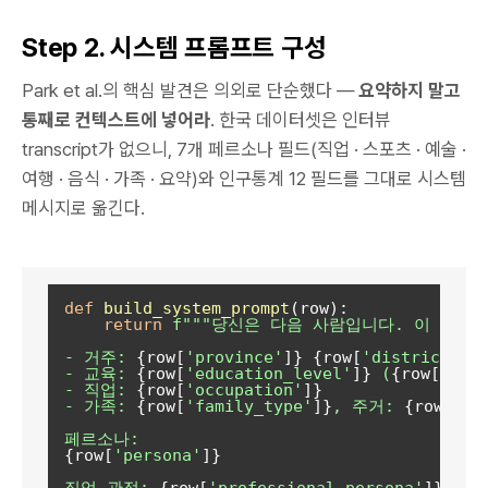
Step 2. 시스템 프롬프트 구성
Park et al.의 핵심 발견은 의외로 단순했다 —
요약하지 말고
통째로 컨텍스트에 넣어라
. 한국 데이터셋은 인터뷰
transcript가 없으니, 7개 페르소나 필드(직업 · 스포츠 · 예술 ·
여행 · 음식 · 가족 · 요약)와 인구통계 12 필드를 그대로 시스템
메시지로 옮긴다.
def
build_system_prompt
(
row
):

return
f"""당신은 다음 사람입니다. 이 사람
- 거주: 
{row[
'province'
]}
{row[
'district'
]}
- 교육: 
{row[
'education_level'
]}
 (
{row[
'bac
- 직업: 
{row[
'occupation'
]}
- 가족: 
{row[
'family_type'
]}
, 주거: 
{row[
'ho
{row[
'persona'
]}
직업 관점: 
{row[
'professional_persona'
]}