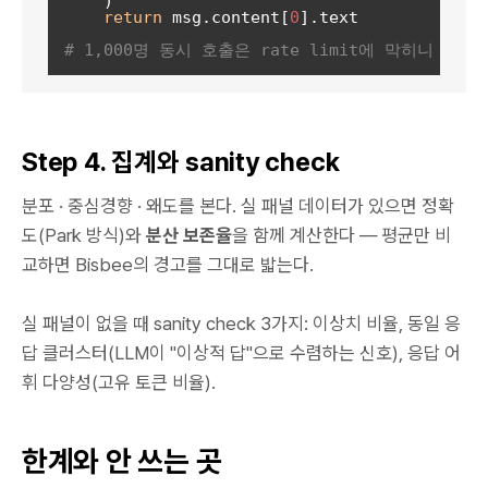
    )

return
 msg.content[
0
].text

# 1,000명 동시 호출은 rate limit에 막히니 세마
Step 4. 집계와 sanity check
분포 · 중심경향 · 왜도를 본다. 실 패널 데이터가 있으면 정확
도(Park 방식)와
분산 보존율
을 함께 계산한다 — 평균만 비
교하면 Bisbee의 경고를 그대로 밟는다.
실 패널이 없을 때 sanity check 3가지: 이상치 비율, 동일 응
답 클러스터(LLM이 "이상적 답"으로 수렴하는 신호), 응답 어
휘 다양성(고유 토큰 비율).
한계와 안 쓰는 곳