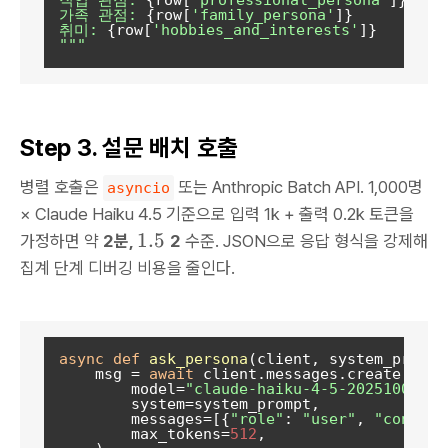
가족 관점: 
{row[
'family_persona'
]}
취미: 
{row[
'hobbies_and_interests'
]}
"""
Step 3. 설문 배치 호출
병렬 호출은
또는 Anthropic Batch API. 1,000명
asyncio
× Claude Haiku 4.5 기준으로 입력 1k + 출력 0.2k 토큰을
1
1.5
가정하면 약
2분,
2
수준. JSON으로 응답 형식을 강제해
.
집계 단계 디버깅 비용을 줄인다.
5
~
async
def
ask_persona
(
client, system_prompt
    msg = 
await
 client.messages.create(

        model=
"claude-haiku-4-5-20251001"
,

        system=system_prompt,

        messages=[{
"role"
: 
"user"
, 
"content
        max_tokens=
512
,
