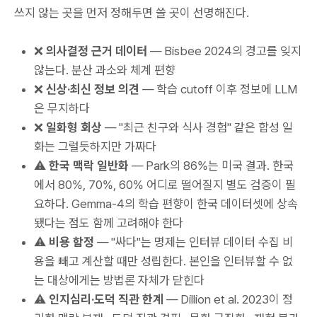
쓰지 않는 곳을 먼저 정해두면 쓸 곳이 선명해진다.
❌
의사결정 근거 데이터
— Bisbee 2024의 경고를 잊지
않는다. 분산 과소와 체계 편향
❌
신상·최신 정보 의견
— 학습 cutoff 이후 정보에 LLM
은 무지하다
❌
일화형 회상
— "최근 친구와 식사 경험" 같은 합성 일
화는 그럴듯하지만 가짜다
⚠️
한국 맥락 일반화
— Park의 86%는 미국 결과. 한국
에서 80%, 70%, 60% 어디로 떨어질지 별도 검증이 필
요하다. Gemma-4의 학습 편향이 한국 데이터셋에 상속
됐다는 점도 함께 고려해야 한다
⚠️
비용 함정
— "싸다"는 명제는 인터뷰 데이터 수집 비
용을 빼고 계산할 때만 성립한다. 본인을 인터뷰할 수 없
는 대상에게는 방법론 자체가 닫힌다
⚠️
인지심리·도덕 직관 한계
— Dillion et al. 2023이 정