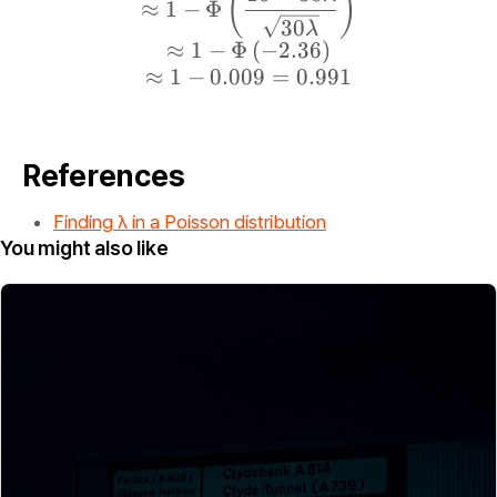
(
)
(
≈
1
−
Φ
30
λ
1
≈
1
−
Φ
(
−
2.36
)
0
≈
1
−
0.009
=
0.991
\l
a
m
b
References
d
a
Finding λ in a Poisson distribution
)
You might also like
^
{
0
}
}
{
0!
}
=