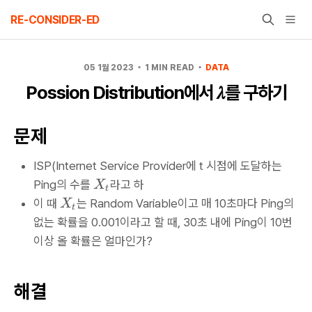
Skip
RE-CONSIDER-ED
to
content
05 1월 2023
1 MIN READ
DATA
Possion Distribution에서 𝜆를 구하기
문제
ISP(Internet Service Provider에 t 시점에 도달하는
X
Ping의 수를
라고 하
X
t
_
X
이 때
는 Random Variable이고 매 10초마다 Ping의
X
t
t
_
없는 확률을 0.001이라고 할 때, 30초 내에 Ping이 10번
t
이상 올 확률은 얼마인가?
해결