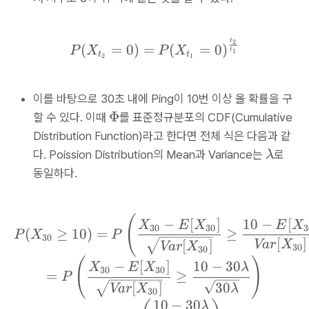
0.
0
(
r
0
\
\l
a
0
o
P(X_{t_2}=0)=P(X_{t_
t
a
2
c
(
=
0
)
=
(
=
0
)
P
X
P
X
1
t
1
t
t
2
1
v
m
{
)
e
b
\
}
r
d
e
이를 바탕으로 30초 내에 Ping이 10번 이상 올 확률을 구
{
1
a
x
\
Φ
할 수 있다. 이때
를 표준정규분포의 CDF(Cumulative
1
0
t)
p
P
0
Distribution Function)라고 한다면 전체 식은 다음과 같
}
(-
h
}
\l
다. Poission Distribution의 Mean과 Variance는
로
λ
=
1
i
a
동일하다.
3
0
m
\l
b
a
d
P(X_{30} \geq 10) = P\
(
−
[
]
10
−
[
X
E
X
E
X
m
30
30
3
(
≥
10
)
=
≥
a
P
X
P
30
[
]
[
]
Va
r
X
b
Va
r
X
30
30
d
(
)
−
[
]
10
−
30
X
E
X
λ
30
30
=
≥
P
a
30
[
]
λ
Va
r
X
30
)
10
−
30
λ