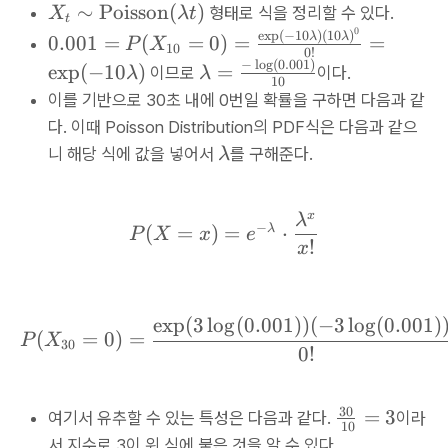
X
∼
Poisson
(
)
형태로 식을 정리할 수 있다.
X
λ
t
t
_
0
0.
e
x
p
(
−
10
)
(
10
)
λ
λ
0.001
=
(
=
0
)
=
=
P
X
10
0
!
{
0
−
l
o
g
(
0.001
)
\l
e
x
p
(
−
10
)
=
이므로
이다.
λ
λ
t
10
0
a
이를 기반으로 30초 내에 0번일 확률을 구하면 다음과 같
}
1
m
다. 이때 Poisson Distribution의 PDF식은 다음과 같으
\
=
b
\l
si
니 해당 식에 값을 넣어서
를 구해준다.
λ
P
d
a
m
(
a
m
\
X
=
x
P(X=x)=e^{-\lambda }\
λ
b
te
_
−
(
=
)
=
⋅
λ
\f
P
X
x
e
!
d
x
x
{
r
a
t
1
a
{
0
c
P
e
x
p
(
3
l
o
g
(
0.001
))
(
−
3
l
o
g
(
0.001
)
}
P(X_{30}=0) = \frac{\e
{-
(
=
0
)
=
P
X
oi
30
=
0
!
\l
ss
0
o
o
)
g
30
{
=
3
n
여기서 유추할 수 있는 특성은 다음과 같다.
이라
=
(
10
3
}
\f
서 지수로 3이 위 식에 붙은 것을 알 수 있다.