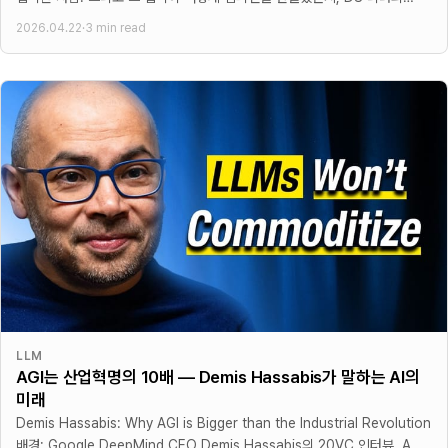
눈으로 읽었다.
2026.04.22
·
3 min read
LLM
AGI는 산업혁명의 10배 — Demis Hassabis가 말하는 AI의
미래
Demis Hassabis: Why AGI is Bigger than the Industrial Revolution
배경: Google DeepMind CEO Demis Hassabis의 20VC 인터뷰. AGI