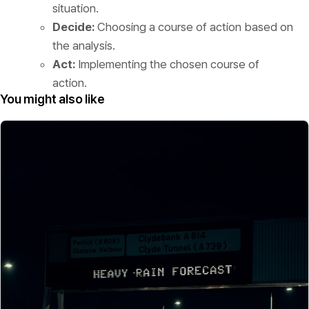
situation.
Decide:
Choosing a course of action based on
the analysis.
Act:
Implementing the chosen course of
action.
You might also like