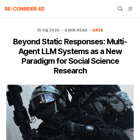
Skip
RE-CONSIDER-ED
to
content
15 6월 2025
6 MIN READ
DATA
Beyond Static Responses: Multi-
Agent LLM Systems as a New
Paradigm for Social Science
Research