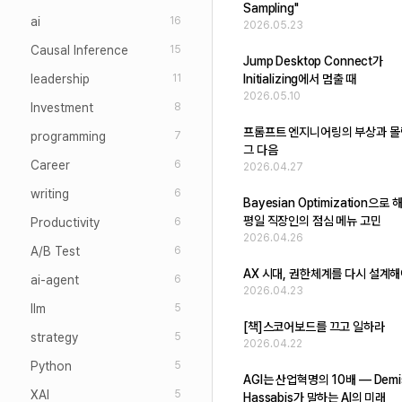
Sampling"
ai
16
2026.05.23
Causal Inference
15
Jump Desktop Connect가
leadership
Initializing에서 멈출 때
11
2026.05.10
Investment
8
프롬프트 엔지니어링의 부상과 몰
programming
7
그 다음
Career
6
2026.04.27
writing
6
Bayesian Optimization으
평일 직장인의 점심 메뉴 고민
Productivity
6
2026.04.26
A/B Test
6
AX 시대, 권한체계를 다시 설계해
ai-agent
6
2026.04.23
llm
5
[책]스코어보드를 끄고 일하라
strategy
5
2026.04.22
Python
5
AGI는 산업혁명의 10배 — Demi
XAI
5
Hassabis가 말하는 AI의 미래