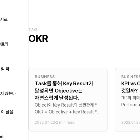
구서로
TAG
OKR
동료의
 아니라
BUSINESS
BUSINES
Task를 통해 Key Result가
KPI vs
달성되면 Objective는
것일까?
하지 않는다
자연스럽게 달성된다.
“K”의 의미 KPI는 “Ke
Performa
Object와 Key Result의 상관관계 *
약자이고, O
OKR = Objective + Key Result *
 이 글을
Key Res
Key Result: Objective를 달성했다는
2022.04.22
·
2 min read
2022.01.2
“Key”라
것을 증빙하는 측정 기준 - Task를
KPI는 정말
통해서 Key Result를 달성했을때,
on
Objective는 달성된다. * 예