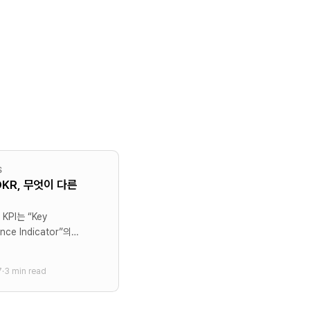
S
 OKR, 무엇이 다른
y
nce Indicator”의
KR은 (Objective and
ult)으의 약자로 둘다
7
·
3 min read
는 단어를 포함하고 있습니다.