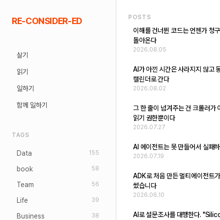
Skip
POSTS
RE-CONSIDER-ED
to
이해를 건너뛴 코드는 언젠가 청
content
돌아온다
2026.08.05
살기
AI가 아낀 시간은 사라지지 않고 
읽기
캘린더로 간다
일하기
2026.08.02
함께 일하기
그 한 줄이 넘겨주는 건 크롤러가
읽기 권한뿐이다
2026.07.27
TAGS
AI 에이전트는 못 만들어서 실패
Data
155
2026.07.19
book
58
ADK로 처음 만든 멀티에이전트가
Team
56
썼습니다
2026.06.10
Life
39
AI로 설문조사를 대행한다. "Silic
Business
38