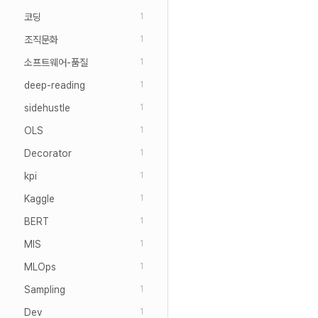
코딩
1
조직문화
1
소프트웨어-품질
1
deep-reading
1
sidehustle
1
OLS
1
Decorator
1
kpi
1
Kaggle
1
BERT
1
MIS
1
MLOps
1
Sampling
1
Dev
1