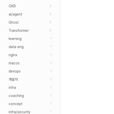
OKR
2
ai/agent
2
Ghost
2
Transformer
2
learning
1
data-eng
1
nginx
1
macos
1
devops
1
개발자
1
infra
1
coaching
1
concept
1
infra/security
1