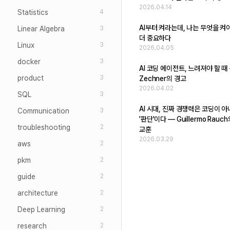
2026.04.14
Statistics
4
AI부터 켜라는데, 나는 무엇을 켜
Linear Algebra
3
더 중요하다
Linux
3
2026.04.05
docker
3
AI 코딩 에이전트, 느려져야 할 때 -
product
3
Zechner의 경고
2026.04.02
SQL
3
AI 시대, 진짜 경쟁력은 코딩이 
Communication
3
'판단'이다 — Guillermo Rauc
troubleshooting
2
교훈
2026.03.29
aws
2
pkm
2
guide
2
architecture
2
Deep Learning
2
research
2