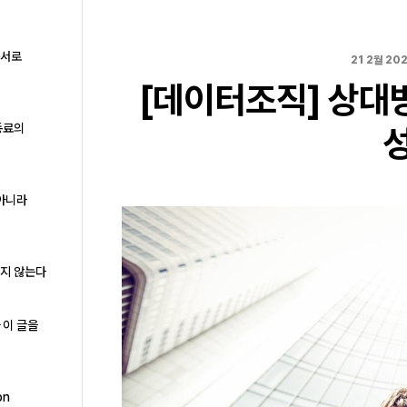
구서로
21 2월 20
[데이터조직] 상대
동료의
 아니라
하지 않는다
 이 글을
on