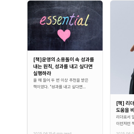
[책]운영의 소용돌이 속 성과를
내는 원칙, 성과를 내고 싶다면
실행하라
올 해 들어 두 번 이상 추천을 받은
책이었다. "성과를 내고 싶다면
실행하라"라는 당연한 책의 제목 속에
어떠한 것을 얻을 수
[책] 리
도움을 
리더로서 일
이런저런 책
AC2 커
2025.06.15
·
6 min read
2025.06.