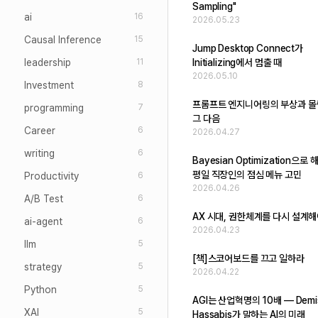
Sampling"
ai
16
2026.05.23
Causal Inference
15
Jump Desktop Connect가
leadership
Initializing에서 멈출 때
11
2026.05.10
Investment
8
프롬프트 엔지니어링의 부상과 몰
programming
7
그 다음
Career
6
2026.04.27
writing
6
Bayesian Optimization으
평일 직장인의 점심 메뉴 고민
Productivity
6
2026.04.26
A/B Test
6
AX 시대, 권한체계를 다시 설계해
ai-agent
6
2026.04.23
llm
5
[책]스코어보드를 끄고 일하라
strategy
5
2026.04.22
Python
5
AGI는 산업혁명의 10배 — Demi
XAI
5
Hassabis가 말하는 AI의 미래