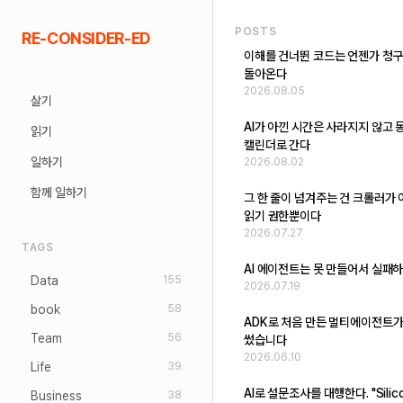
Skip
POSTS
RE-CONSIDER-ED
to
이해를 건너뛴 코드는 언젠가 청
content
돌아온다
2026.08.05
살기
AI가 아낀 시간은 사라지지 않고 
읽기
캘린더로 간다
일하기
2026.08.02
함께 일하기
그 한 줄이 넘겨주는 건 크롤러가
읽기 권한뿐이다
2026.07.27
TAGS
AI 에이전트는 못 만들어서 실패
Data
155
2026.07.19
book
58
ADK로 처음 만든 멀티에이전트가
Team
56
썼습니다
2026.06.10
Life
39
AI로 설문조사를 대행한다. "Silic
Business
38