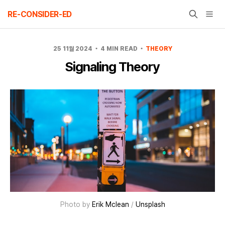
Skip
RE-CONSIDER-ED
to
content
25 11월 2024
4 MIN READ
THEORY
Signaling Theory
Photo by 
Erik Mclean
 / 
Unsplash