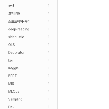
코딩
1
조직문화
1
소프트웨어-품질
1
deep-reading
1
sidehustle
1
OLS
1
Decorator
1
kpi
1
Kaggle
1
BERT
1
MIS
1
MLOps
1
Sampling
1
Dev
1