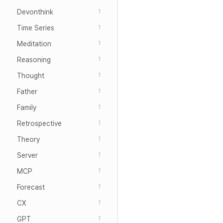
Devonthink
1
Time Series
1
Meditation
1
Reasoning
1
Thought
1
Father
1
Family
1
Retrospective
1
Theory
1
Server
1
MCP
1
Forecast
1
CX
1
GPT
1