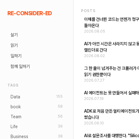
Skip
POSTS
RE-CONSIDER-ED
to
이해를 건너뛴 코드는 언젠가 청
content
돌아온다
2026.08.05
살기
AI가 아낀 시간은 사라지지 않고 
읽기
캘린더로 간다
일하기
2026.08.02
함께 일하기
그 한 줄이 넘겨주는 건 크롤러가
읽기 권한뿐이다
2026.07.27
TAGS
AI 에이전트는 못 만들어서 실패
Data
155
2026.07.19
book
58
ADK로 처음 만든 멀티에이전트가
Team
56
썼습니다
2026.06.10
Life
39
AI로 설문조사를 대행한다. "Silic
Business
38