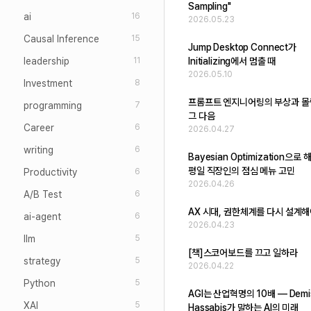
Sampling"
ai
16
2026.05.23
Causal Inference
15
Jump Desktop Connect가
leadership
Initializing에서 멈출 때
11
2026.05.10
Investment
8
프롬프트 엔지니어링의 부상과 몰
programming
7
그 다음
Career
6
2026.04.27
writing
6
Bayesian Optimization으
평일 직장인의 점심 메뉴 고민
Productivity
6
2026.04.26
A/B Test
6
AX 시대, 권한체계를 다시 설계해
ai-agent
6
2026.04.23
llm
5
[책]스코어보드를 끄고 일하라
strategy
5
2026.04.22
Python
5
AGI는 산업혁명의 10배 — Demi
XAI
5
Hassabis가 말하는 AI의 미래