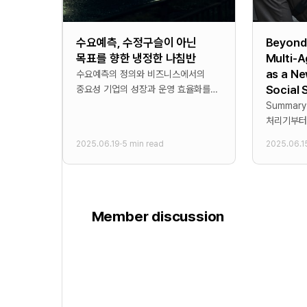
수요예측, 수정구슬이 아닌
Beyond 
목표를 향한 냉정한 나침반
Multi-
as a Ne
수요예측의 정의와 비즈니스에서의
Social 
중요성 기업의 성장과 운영 효율화를
위해 **수요예측(Demand
Summary * 본 논문은 단순한 데이
Forecasting)**은 선택이 아닌 필수
처리기부터
요소로 자리 잡았다. 많은 경영진들이
시스템에 이
2025.06.19
·
5 min read
2025.06.1
수요예측을 미래 판매량을
에이전트의
이해하기 
제시
Member discussion