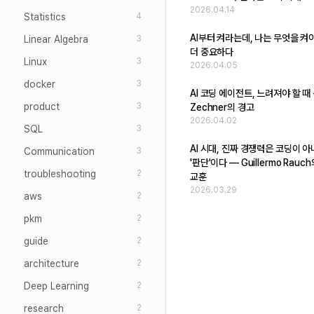
2026.04.14
Statistics
4
AI부터 켜라는데, 나는 무엇을 켜
Linear Algebra
3
더 중요하다
Linux
3
2026.04.05
docker
3
AI 코딩 에이전트, 느려져야 할 때 -
product
3
Zechner의 경고
2026.04.02
SQL
3
AI 시대, 진짜 경쟁력은 코딩이 
Communication
3
'판단'이다 — Guillermo Rauc
troubleshooting
2
교훈
2026.03.29
aws
2
pkm
2
guide
2
architecture
2
Deep Learning
2
research
2