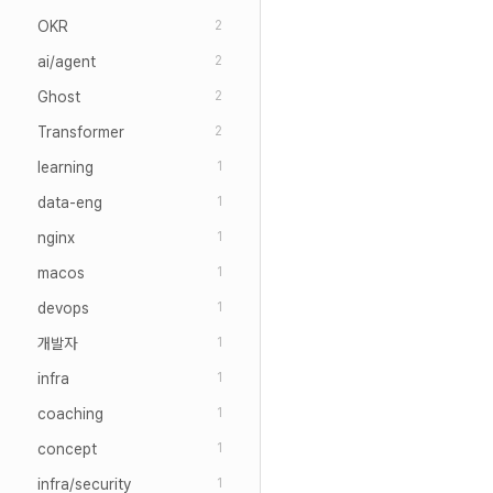
OKR
2
ai/agent
2
Ghost
2
Transformer
2
learning
1
data-eng
1
nginx
1
macos
1
devops
1
개발자
1
infra
1
coaching
1
concept
1
infra/security
1