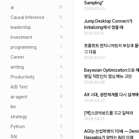
Sampling"
ai
16
2026.05.23
Causal Inference
15
Jump Desktop Connect가
leadership
Initializing에서 멈출 때
11
2026.05.10
Investment
8
프롬프트 엔지니어링의 부상과 몰
programming
7
그 다음
Career
6
2026.04.27
writing
6
Bayesian Optimization으
평일 직장인의 점심 메뉴 고민
Productivity
6
2026.04.26
A/B Test
6
AX 시대, 권한체계를 다시 설계해
ai-agent
6
2026.04.23
llm
5
[책]스코어보드를 끄고 일하라
strategy
5
2026.04.22
Python
5
AGI는 산업혁명의 10배 — Demi
XAI
5
Hassabis가 말하는 AI의 미래