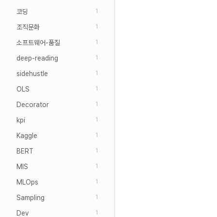
코딩
1
조직문화
1
소프트웨어-품질
1
deep-reading
1
sidehustle
1
OLS
1
Decorator
1
kpi
1
Kaggle
1
BERT
1
MIS
1
MLOps
1
Sampling
1
Dev
1