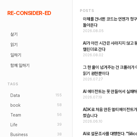
Skip
POSTS
RE-CONSIDER-ED
to
이해를 건너뛴 코드는 언젠가 청
content
돌아온다
2026.08.05
살기
AI가 아낀 시간은 사라지지 않고 
읽기
캘린더로 간다
일하기
2026.08.02
함께 일하기
그 한 줄이 넘겨주는 건 크롤러가
읽기 권한뿐이다
2026.07.27
TAGS
AI 에이전트는 못 만들어서 실패
Data
155
2026.07.19
book
58
ADK로 처음 만든 멀티에이전트가
Team
56
썼습니다
2026.06.10
Life
39
AI로 설문조사를 대행한다. "Silic
Business
38