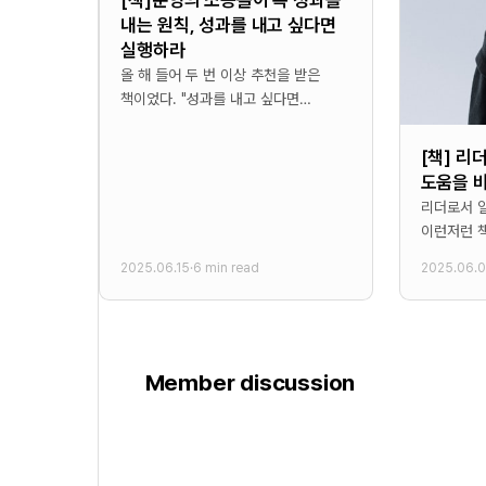
내는 원칙, 성과를 내고 싶다면
실행하라
올 해 들어 두 번 이상 추천을 받은
책이었다. "성과를 내고 싶다면
실행하라"라는 당연한 책의 제목 속에
어떠한 것을 얻을 수
[책] 리
도움을 
리더로서 일
이런저런 책
AC2 커
2025.06.15
·
6 min read
2025.06.
기억났다. 
돕는법”이
Member discussion