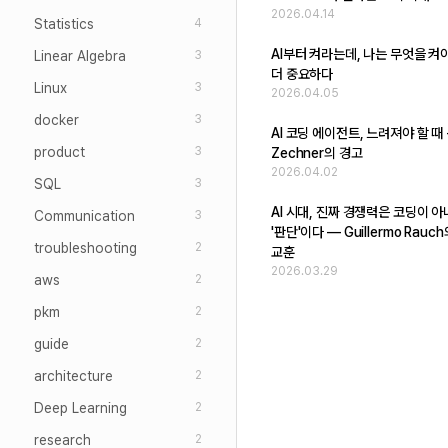
2026.04.14
Statistics
4
AI부터 켜라는데, 나는 무엇을 켜
Linear Algebra
3
더 중요하다
Linux
3
2026.04.05
docker
3
AI 코딩 에이전트, 느려져야 할 때 -
product
3
Zechner의 경고
2026.04.02
SQL
3
AI 시대, 진짜 경쟁력은 코딩이 
Communication
3
'판단'이다 — Guillermo Rauc
troubleshooting
2
교훈
2026.03.29
aws
2
pkm
2
guide
2
architecture
2
Deep Learning
2
research
2