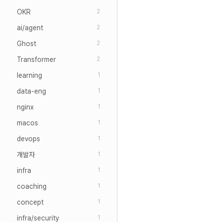
OKR
2
ai/agent
2
Ghost
2
Transformer
2
learning
1
data-eng
1
nginx
1
macos
1
devops
1
개발자
1
infra
1
coaching
1
concept
1
infra/security
1