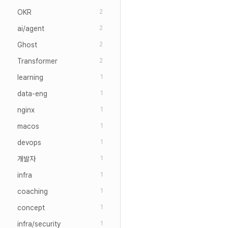
OKR
2
ai/agent
2
Ghost
2
Transformer
2
learning
1
data-eng
1
nginx
1
macos
1
devops
1
개발자
1
infra
1
coaching
1
concept
1
infra/security
1