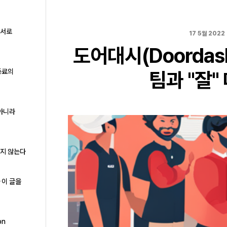
구서로
17 5월 2022
도어대시(Doorda
동료의
팀과 "잘"
 아니라
하지 않는다
 이 글을
on