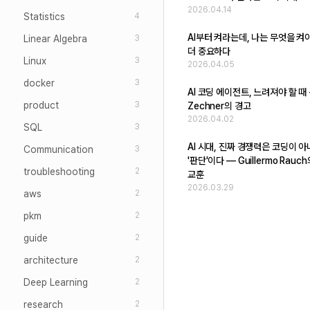
2026.04.14
Statistics
4
AI부터 켜라는데, 나는 무엇을 켜
Linear Algebra
3
더 중요하다
Linux
3
2026.04.05
docker
3
AI 코딩 에이전트, 느려져야 할 때 -
product
3
Zechner의 경고
2026.04.02
SQL
3
AI 시대, 진짜 경쟁력은 코딩이 
Communication
3
'판단'이다 — Guillermo Rauc
troubleshooting
2
교훈
2026.03.29
aws
2
pkm
2
guide
2
architecture
2
Deep Learning
2
research
2