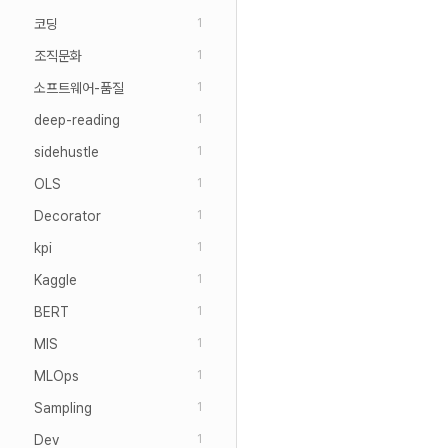
코딩
1
조직문화
1
소프트웨어-품질
1
deep-reading
1
sidehustle
1
OLS
1
Decorator
1
kpi
1
Kaggle
1
BERT
1
MIS
1
MLOps
1
Sampling
1
Dev
1