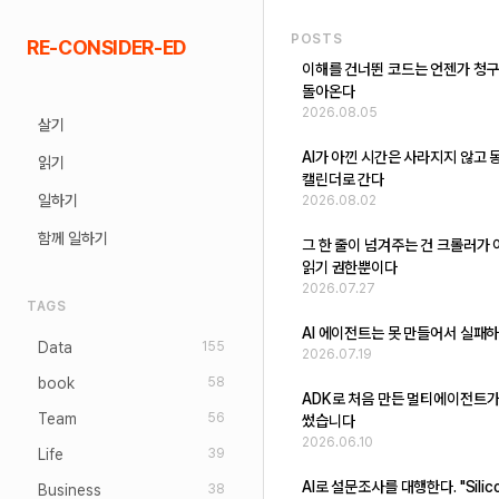
Skip
POSTS
RE-CONSIDER-ED
to
이해를 건너뛴 코드는 언젠가 청
content
돌아온다
2026.08.05
살기
AI가 아낀 시간은 사라지지 않고 
읽기
캘린더로 간다
일하기
2026.08.02
함께 일하기
그 한 줄이 넘겨주는 건 크롤러가
읽기 권한뿐이다
2026.07.27
TAGS
AI 에이전트는 못 만들어서 실패
Data
155
2026.07.19
book
58
ADK로 처음 만든 멀티에이전트가
Team
56
썼습니다
2026.06.10
Life
39
AI로 설문조사를 대행한다. "Silic
Business
38