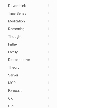
Devonthink
1
Time Series
1
Meditation
1
Reasoning
1
Thought
1
Father
1
Family
1
Retrospective
1
Theory
1
Server
1
MCP
1
Forecast
1
CX
1
GPT
1