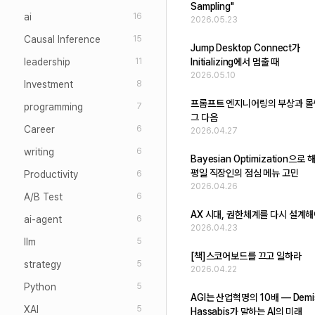
Sampling"
ai
16
2026.05.23
Causal Inference
15
Jump Desktop Connect가
leadership
Initializing에서 멈출 때
11
2026.05.10
Investment
8
프롬프트 엔지니어링의 부상과 몰
programming
7
그 다음
Career
6
2026.04.27
writing
6
Bayesian Optimization으
평일 직장인의 점심 메뉴 고민
Productivity
6
2026.04.26
A/B Test
6
AX 시대, 권한체계를 다시 설계해
ai-agent
6
2026.04.23
llm
5
[책]스코어보드를 끄고 일하라
strategy
5
2026.04.22
Python
5
AGI는 산업혁명의 10배 — Demi
XAI
5
Hassabis가 말하는 AI의 미래