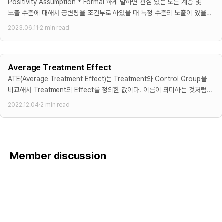
\
Positivity Assumption * Formal 하게 말하면 관심 있는 모든 계층 및
l
te
노출 수준에 대해서 공변량을 조건부로 하였을 때 특정 수준의 노출이 있을
z
x
확률이 0보다 크고
}
2023.06.11
·
2 min read
t
}
{
=
1
\
Average Treatment Effect
st
d
ATE(Average Treatment Effect)는 Treatment와 Control Group을
S
fr
비교해서 Treatment의 Effect를 정의한 값이다. 이름이 의미하는 것처럼
t
a
Individual이 아닌 Group단위로 합한 후 평균 효과를 본다.
a
2022.12.04
·
2 min read
c
g
{
e
\
}
p
}
Member discussion
a
rt
i
a
l
y