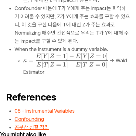
Y
\
=
p
+
\
C
_i
Confounder 때문에 T가 Y에게 주는 Impact는 파악하
b
{
a
\
b
o
,
e
S
기 어려울 수 있지만, Z가 Y에게 주는 효과를 구할 수 있으
=
k
a
v
Z
t
_
\
니, 이 것을 구한 다음에 T에 대한 Z가 주는 효과로
a
r
(
_i
a
{
d
p
{
Normalizing 해주면 간접적으로 우리는 T가 Y에 대해 주
X
)
_
x
fr
p
Z
는 Impact를 구할 수 있게 된다.
,
/
0
y
a
a
}
Z
When the instrument is a dummy variable.
V
}
c
\
)
[
∣
=
1
]
−
[
∣
=
0
]
)
\
E
Y
Z
E
Y
Z
(
=
\
→ Wald
{
κ
T
^
k
[
∣
=
1
]
−
[
∣
=
0
]
E
T
Z
E
T
Z
Z
o
\
_
2
a
Estimator
_i
v
fr
i
p
)
e
a
+
p
}
r
c
v
a
{
References
S
{
_
=
C
_
\
i)
\
o
{
08 - Instrumental Variables
p
=
d
v
x
a
Confounding
\
fr
(
x
rt
k
공분산 성질 정리
a
T
}
i
You might also like
a