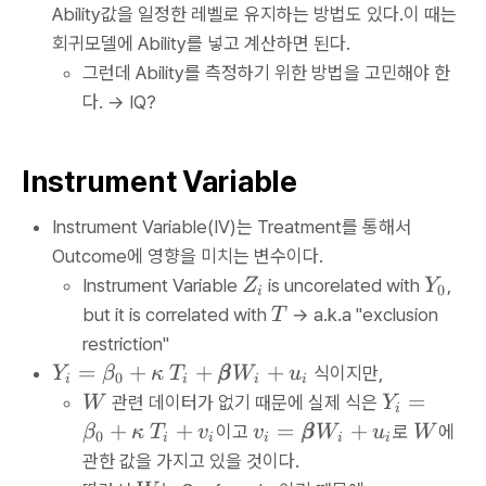
Ability값을 일정한 레벨로 유지하는 방법도 있다.이 때는
회귀모델에 Ability를 넣고 계산하면 된다.
그런데 Ability를 측정하기 위한 방법을 고민해야 한
다. → IQ?
Instrument Variable
Instrument Variable(IV)는 Treatment를 통해서
Outcome에 영향을 미치는 변수이다.
Z
Y
Instrument Variable
is uncorelated with
,
Z
Y
0
i
_
_
T
but it is correlated with
→ a.k.a "exclusion
T
i
0
restriction"
Y
=
+
+
+
식이지만,
Y
β
κ
T
β
β
W
u
0
i
i
i
i
_i
W
Y
=
관련 데이터가 없기 때문에 실제 식은
W
Y
i
=
_
v_
W
+
+
=
+
이고
로
에
β
κ
T
v
v
β
β
W
u
W
0
i
i
i
i
i
\
i
i
관한 값을 가지고 있을 것이다.
be
=
=