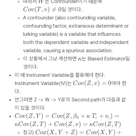
W
C
따라서
는 Confounder이기 때문에
W
ta
\
\
o
(
,
)

=
0
일 것이다.
C
o
v
T
v
_0
b
p
v
A confounder (also confounding variable,
+
e
m
(
\k
confounding factor, extraneous determinant or
t
b
T
a
a
lurking variable) is a variable that influences
{\
,
p
_
be
both the dependent variable and independent
v
p
0
ta
variable, causing a spurious association.
)
a
+
}
\
\
이 상황에서 그냥 계산하면
는 Biased Estimator일
κ
\
\
W
k
n
것이다.
T
k
_i
a
e
이 때 Instrument Variable을 활용해야 한다.
_i
a
+
p
q
C
(
,
)
=
0
Instirument Variable(IV)는
여야 한
C
o
v
Z
v
+
p
u
p
0
o
\
다.
p
_i
a
v
p
a
안그러면 Z -> W -> Y로의 Second path가 다음과 같
(
m
\
이 있을 것이다.
Z
b
T
C
(
,
)
=
(
,
+
+
)
=
C
o
v
Z
Y
C
o
v
Z
β
κ
T
v
0
,
i
i
{\
_
o
(
,
)
+
(
,
)
=
(
,
)
κ
C
o
v
Z
T
C
o
v
Z
v
κ
C
o
v
Z
T
v
be
i
v
C
(
,
+
)
=
(
,
)
+
참고)
C
o
x
X
Y
Z
C
o
v
X
Y
)
ta