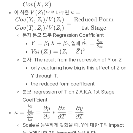
+
(
o
(
,
)
=
C
o
v
X
Z
}
v
Z
x
V
\
0
(
)
=
이 식을
으로 나누면
V
Z
κ
W
_
,
i
(
(
k
(
,
)
/
(
)
Reduced Form
C
o
v
Y
Z
V
Z
_i
i
Y
i
i
i
=
X
Z
a
(
,
)
/
(
)
1st Stage
+
C
o
v
T
Z
V
Z
)
i
i
i
,
_
p
u
분자 분모 모두 Regression Coefficient
=
Y
i)
p
^
_i
Y
\
S
=
+
=
, 일때
C
x
y
Y
β
X
β
β
1
0
1
+
a
S
xx
=
h
ˉ
2
o
V
(
)
=
(
−
)
Va
r
Z
Z
Z
Z
=
i
i
\
a
v
a
)
분자: The result from the regression of Y on Z
\
b
t
(
r(
=
only capturing how big is this effect of Z on
df
e
{
Z
Z
C
r
Y through T.
t
\
,
_
o
a
the reduced form coefficient
a
b
\
i)
v
c
_
e
분모: regression of T on Z A.K.A. 1st Stage
b
=
(
{
{
t
Coefficient
e
(
X
C
1
a
∂
\
y
∂
∂
∂
t
Z
y
z
y
,
∂
o
=
=
∗
=
z
κ
}
_
k
a
_
∂
∂
∂
∂
Y
T
z
T
T
v
∂
X
1
a
z
_
i
)
Scale을 동일하게 맞췄을 때, Y에 대한 T의 Impact
(
+
}
p
0
-
+
는, Y에 대한 Z의 Impact와 동일하다.