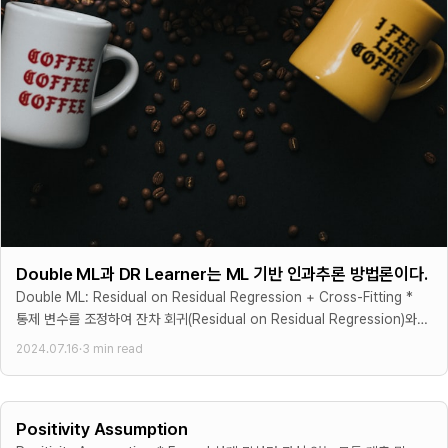
a
v
{
\
c
)
E
te
{
=
[
x
\
\
T
t
p
k
|
{
a
a
Z
R
rt
p
=
e
i
p
1
d
a
a
]-
u
l
C
E
ce
T
o
[
d
}
v
T
Double ML과 DR Learner는 ML 기반 인과추론 방법론이다.
F
{
(
|
Double ML: Residual on Residual Regression + Cross-Fitting *
o
\
Z
Z
통제 변수를 조정하여 잔차 회귀(Residual on Residual Regression)와
r
p
,
교차 적합(Cross-Fitting)을 결합하여
=
m
2024.07.16
·
3 min read
a
T
0
}
rt
)
]
}
i
}
{
Positivity Assumption
a