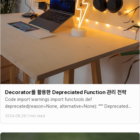
Decorator를 활용한 Depreciated Function 관리 전략
Code import warnings import functools def
deprecated(reason=None, alternative=None): """ Deprecated
Function을 표시하는 데코레이터입니다. Args: reason (str, optional):
2024.08.29
·
1 min read
함수가 Deprecated