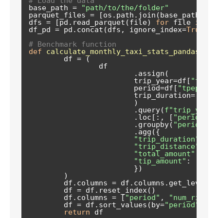
# Load the data  
base_path = 
"path/to/the/folder"
parquet_files = [os.path.join(base_path, fi
dfs = [pd.read_parquet(file) 
for
 file 
in
 pa
df_pd = pd.concat(dfs, ignore_index=
True
)  

# Benchmark function  
def
calculate_monthly_taxi_stats_pandas
(
df:
	df = (  

		df  

			.assign(  

			trip_year=df[
"tpep_
			period=df[
"tpep_pic
			trip_duration=(df[
"
			)  

			.query(
f"trip_year 
			.loc[:, [
"period"
, 
			.groupby(
"period"
) 
			.agg({  

"trip_duration"
: [
"
"trip_distance"
: [
"
"total_amount"
: [
"m
"tip_amount"
: [
"mea
			})  

	)  

	df.columns = df.columns.get_level_
	df = df.reset_index()  

	df.columns = [
"period"
, 
"num_rides"
	df = df.sort_values(by=
"period"
)  

return
 df  
