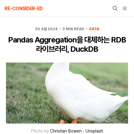
Skip
RE-CONSIDER-ED
to
content
30 4월 2024
3 MIN READ
DATA
Pandas Aggregation을 대체하는 RDB
라이브러리, DuckDB
Photo by
Christian Bowen
/
Unsplash