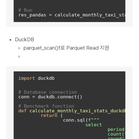
# Run  
DuckDB
parquet_scan()f로 Parquet Read 지원
import
 duckdb  

# Database connection  
conn = duckdb.connect()  

# Benchmark function  
def
calculate_monthly_taxi_stats_duckdb
(
con
return
 (  

		conn.sql(
f"""  

			select  

				period,  

				count(*) AS num_rides,  

				round(avg(trip_duration), 2) AS avg_trip_duration,  
