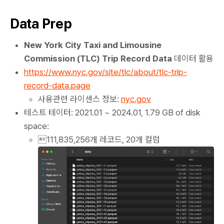
Data Prep
New York City Taxi and Limousine
Commission (TLC) Trip Record Data
데이터 활용
https://www.nyc.gov/site/tlc/about/tlc-trip-
record-data.page
사용관련 라이센스 정보:
nyc.gov
테스트 테이터: 2021.01 ~ 2024.01, 1.79 GB of disk
space:
111,835,256개 레코드, 20개 컬럼