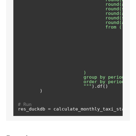
				round(avg(trip_distance), 2) AS avg_trip_distance,  

				round(sum(trip_distance), 2) as total_trip_distance,  

				round(avg(total_amount), 2) as avg_trip_price,  

				round(sum(total_amount), 2) as total_trip_price,  

				round(avg(tip_amount), 2) as avg_tip_amount  

				from (  

					select  

						date_part('year', tpep_pickup_datetime) as trip_y
						strftime(tpep_pickup_datetime, '%Y-%m') as peri
						epoch(tpep_dropoff_datetime - tpep_pickup_datetime) as trip_dura
						trip_distance,
						total_amount,
						tip_amount 
					where trip_year >= 2021 and trip_year <= 2024  

			)  

			group by period  

			order by period  

			"""
).df()  

	)  

# Run  
res_duckdb = calculate_monthly_taxi_stats_d