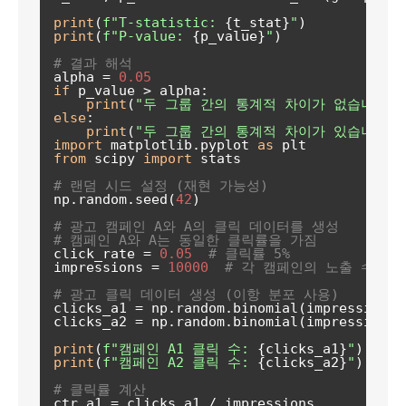
print
(
f"T-statistic: 
{t_stat}
"
print
(
f"P-value: 
{p_value}
"
)

# 결과 해석
alpha = 
0.05
if
 p_value > alpha:

print
(
"두 그룹 간의 통계적 차이가 없습니다. (
else
:

print
(
"두 그룹 간의 통계적 차이가 있습니다. (
import
 matplotlib.pyplot 
as
from
 scipy 
import
 stats

# 랜덤 시드 설정 (재현 가능성)
np.random.seed(
42
)

# 광고 캠페인 A와 A의 클릭 데이터를 생성
# 캠페인 A와 A는 동일한 클릭률을 가짐
click_rate = 
0.05
# 클릭률 5%
impressions = 
10000
# 각 캠페인의 노출 수
# 광고 클릭 데이터 생성 (이항 분포 사용)
clicks_a1 = np.random.binomial(impressions, 
clicks_a2 = np.random.binomial(impressions, 
print
(
f"캠페인 A1 클릭 수: 
{clicks_a1}
"
print
(
f"캠페인 A2 클릭 수: 
{clicks_a2}
"
)

# 클릭률 계산
ctr_a1 = clicks_a1 / impressions
