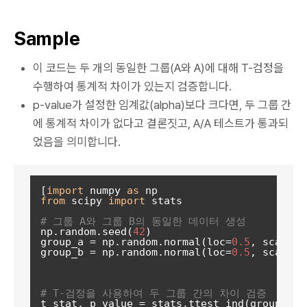
Sample
이 코드는 두 개의 동일한 그룹(A와 A)에 대해 T-검정을
수행하여 통계적 차이가 있는지 검증합니다.
p-value가 설정한 임계값(alpha)보다 크다면, 두 그룹 간
에 통계적 차이가 없다고 결론짓고, A/A 테스트가 통과되
었음을 의미합니다.
[
import
 numpy 
as
from
 scipy 
import
 stats

# 그룹 A와 그룹 B의 동일한 데이터 생성
np.random.seed(
42
)

group_a = np.random.normal(loc=
0.5
, scale=
0
group_b = np.random.normal(loc=
0.5
, scale=
0
# T-검정을 사용하여 두 그룹 간의 차이 검증
t_stat, p_value = stats.ttest_ind(group_a, g