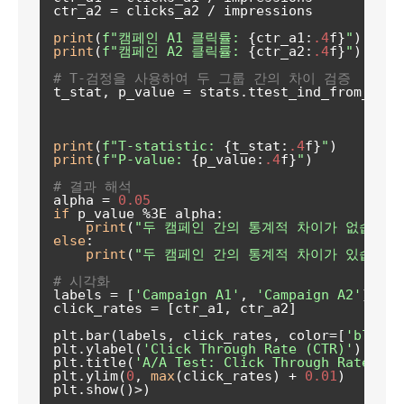
ctr_a2 = clicks_a2 / impressions

print
(
f"캠페인 A1 클릭률: 
{ctr_a1:
.4
f}
"
print
(
f"캠페인 A2 클릭률: 
{ctr_a2:
.4
f}
"
)

# T-검정을 사용하여 두 그룹 간의 차이 검증
t_stat, p_value = stats.ttest_ind_from_stat
                                           
                                           
print
(
f"T-statistic: 
{t_stat:
.4
f}
"
print
(
f"P-value: 
{p_value:
.4
f}
"
)

# 결과 해석
alpha = 
0.05
if
 p_value %3E alpha:

print
(
"두 캠페인 간의 통계적 차이가 없습니다. 
else
:

print
(
"두 캠페인 간의 통계적 차이가 있습니다. 
# 시각화
labels = [
'Campaign A1'
, 
'Campaign A2'
]

click_rates = [ctr_a1, ctr_a2]

plt.bar(labels, click_rates, color=[
'blue'
,
plt.ylabel(
'Click Through Rate (CTR)'
)

plt.title(
'A/A Test: Click Through Rate Com
plt.ylim(
0
, 
max
(click_rates) + 
0.01
)
