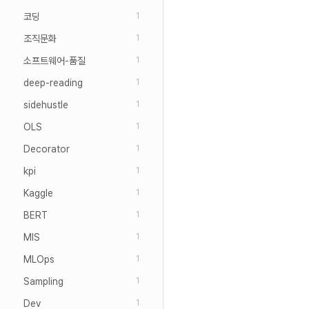
코딩
1
조직문화
1
소프트웨어-품질
1
deep-reading
1
sidehustle
1
OLS
1
Decorator
1
kpi
1
Kaggle
1
BERT
1
MIS
1
MLOps
1
Sampling
1
Dev
1