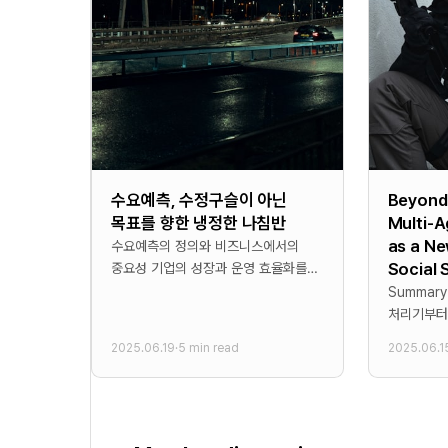
Z
z|
z
_
Y
=
X
{
z
=
z)
=
{
P
y|
x
P
(
X
)
(
Y
=
X
=
x,
=
y|
Z
x,
X
=
Y
수요예측, 수정구슬이 아닌
Beyond 
=
z)
목표를 향한 냉정한 나침반
Multi-
=
x,
P
as a Ne
y,
수요예측의 정의와 비즈니스에서의
P
(
Social 
중요성 기업의 성장과 운영 효율화를
P
A
Z
위해 **수요예측(Demand
Summary * 본 논문은 단순한 데이
A
=
=
Forecasting)**은 선택이 아닌 필수
처리기부터
=
z)
z)
요소로 자리 잡았다. 많은 경영진들이
시스템에 이
z)
(
2025.06.19
·
5 min read
2025.06.1
수요예측을 미래 판매량을
에이전트의
}
P
이해하기 
\
(
제시
o
P
v