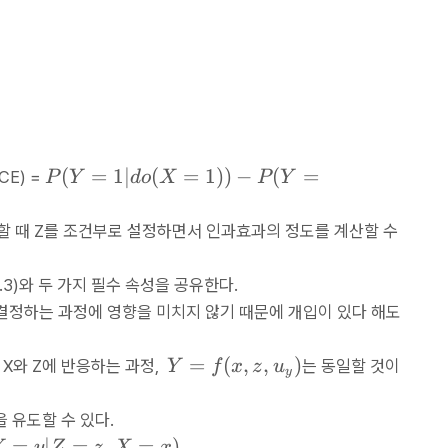
P
(
=
1∣
(
=
1
))
−
(
=
CE) =
P
Y
d
o
X
P
Y
(
Y
있다고 할 때 Z를 조건부로 설정하면서 인과효과의 정도를 계산할 수
=
1
g 3.3)와 두 가지 필수 속성을 공유한다.
|
 결정하는 과정에 영향을 미치지 않기 때문에 개입이 있다 해도
d
o
Y
=
(
,
,
)
(
 X와 Z에 반응하는 과정,
는 동일할 것이
Y
f
x
z
u
y
=
X
f(
=
 유도할 수 있다.
x
1
=
∣
=
,
=
)
Y
y
Z
z
X
x