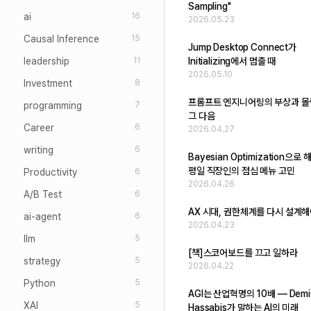
Sampling"
ai
16
2026.05.23
Causal Inference
15
Jump Desktop Connect가
leadership
Initializing에서 멈출 때
11
2026.05.10
Investment
8
프롬프트 엔지니어링의 부상과 몰
programming
7
그 다음
Career
6
2026.04.27
writing
6
Bayesian Optimization으
평일 직장인의 점심 메뉴 고민
Productivity
6
2026.04.26
A/B Test
6
AX 시대, 권한체계를 다시 설계해
ai-agent
6
2026.04.23
llm
5
[책]스코어보드를 끄고 일하라
strategy
5
2026.04.22
Python
5
AGI는 산업혁명의 10배 — Demi
XAI
5
Hassabis가 말하는 AI의 미래