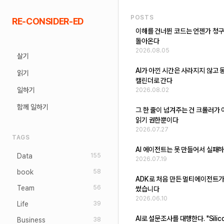
Skip
POSTS
RE-CONSIDER-ED
to
이해를 건너뛴 코드는 언젠가 청
content
돌아온다
2026.08.05
살기
AI가 아낀 시간은 사라지지 않고 
읽기
캘린더로 간다
일하기
2026.08.02
함께 일하기
그 한 줄이 넘겨주는 건 크롤러가
읽기 권한뿐이다
2026.07.27
TAGS
AI 에이전트는 못 만들어서 실패
Data
155
2026.07.19
book
58
ADK로 처음 만든 멀티에이전트가
Team
56
썼습니다
2026.06.10
Life
39
AI로 설문조사를 대행한다. "Silic
Business
38