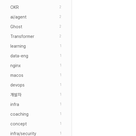
OKR
2
ai/agent
2
Ghost
2
Transformer
2
learning
1
data-eng
1
nginx
1
macos
1
devops
1
개발자
1
infra
1
coaching
1
concept
1
infra/security
1