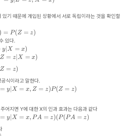
,z
))
,
-
 되어 있기 때문에 개입된 상황에서 서로 독립이라는 것을 확인할
u
P
_
(
)
=
(
=
)
y
P
Z
z
Y
)
=
수 있다.
1
=
∣
=
)
y
X
x
|
=
∣
=
)
Z
z
X
x
d
=
)
Z
z
o
(
정공식이라고 말한다.
X
=
∣
=
,
=
)
(
=
)
y
X
x
Z
z
P
Z
z
=
0
))
가 주어지면 Y에 대한 X의 인과 효과는 다음과 같다
=
∣
=
,
=
)
(
(
=
)
y
X
x
P
A
z
P
P
A
z
다
)