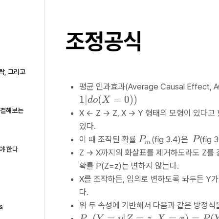
조정공식
락, 그리고
평균 인과효과(Average Causal Effect, A
1∣
(
=
0
))
d
o
X
로 해결해보는
X ← Z → Z, X → Y 형태의 모형이 
있다.
P
P
이 때 조작된 확률
(fig 3.4)은
(fi
P
P
m
_
야 한다
Z → X까지의 화살표를 제거하도라도 Z를
m
확률 P(Z=z)는 변하지 않는다.
X를 조작하든, 임의로 변하도록 놔두든 Y가
다.
위 두 속성에 기반해서 다음과 같은 방정식을
s
P
(
=
∣
=
,
=
)
=
(
P
Y
y
Z
z
X
x
P