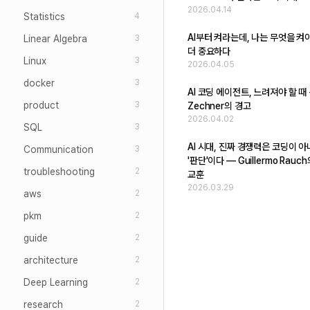
2026.04.14
Statistics
4
AI부터 켜라는데, 나는 무엇을 켜
Linear Algebra
3
더 중요하다
Linux
3
2026.04.05
docker
3
AI 코딩 에이전트, 느려져야 할 때 -
product
3
Zechner의 경고
2026.04.02
SQL
3
AI 시대, 진짜 경쟁력은 코딩이 
Communication
3
'판단'이다 — Guillermo Rauc
troubleshooting
2
교훈
2026.03.29
aws
2
pkm
2
guide
2
architecture
2
Deep Learning
2
research
2