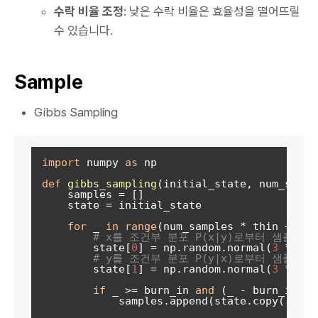
수락 비율 조정
: 낮은 수락 비율은 효율성을 떨어뜨릴
수 있습니다.
Sample
Gibbs Sampling
import
 numpy 
as
 np

def
gibbs_sampling
(
initial_state, num_sampl
    samples = []

    state = initial_state

for
 _ 
in
range
(num_samples * thin + burn
# x를 조건부 분포 P(x|y)로부터 샘플링
        state[
0
] = np.random.normal(
3
 * sta
# y를 조건부 분포 P(y|x)로부터 샘플링
        state[
1
] = np.random.normal(
3
 * sta
if
 _ >= burn_in 
and
 (_ - burn_in) %
            samples.append(state.copy())
