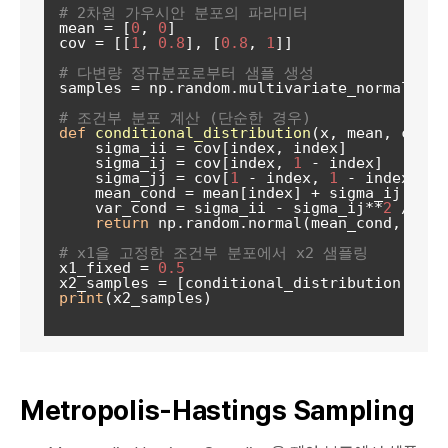
# 2차원 가우시안 분포의 파라미터
mean = [
0
, 
0
]

cov = [[
1
, 
0.8
], [
0.8
, 
1
]]

# 다변량 정규분포로부터 샘플 생성
samples = np.random.multivariate_normal(mea
# 조건부 분포 계산 (단순한 경우)
def
conditional_distribution
(
x, mean, cov, 
    sigma_ii = cov[index, index]

    sigma_ij = cov[index, 
1
 - index]

    sigma_jj = cov[
1
 - index, 
1
 - index]

    mean_cond = mean[index] + sigma_ij / si
    var_cond = sigma_ii - sigma_ij**
2
 / sig
return
 np.random.normal(mean_cond, np.s
# x1을 고정한 조건부 분포에서 x2 샘플링
x1_fixed = 
0.5
x2_samples = [conditional_distribution(x1_f
print
(x2_samples)

Metropolis-Hastings Sampling