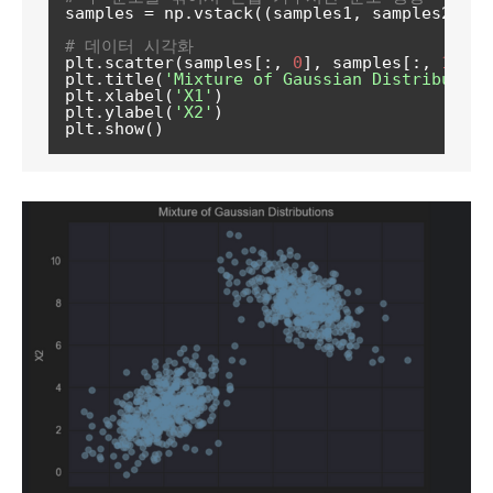
samples = np.vstack((samples1, samples2))

# 데이터 시각화
plt.scatter(samples[:, 
0
], samples[:, 
1
], a
plt.title(
'Mixture of Gaussian Distribution
plt.xlabel(
'X1'
)

plt.ylabel(
'X2'
)
