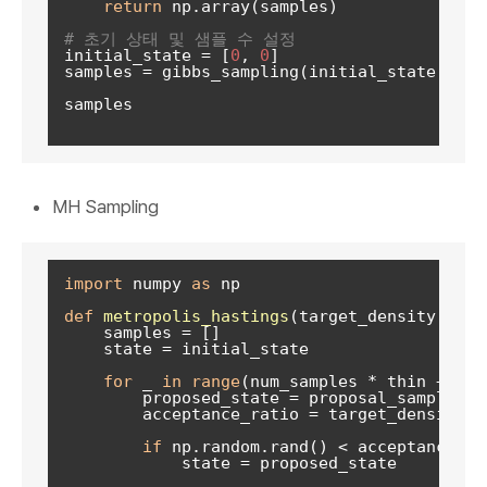
return
 np.array(samples)

# 초기 상태 및 샘플 수 설정
initial_state = [
0
, 
0
]

samples = gibbs_sampling(initial_state, num
samples

MH Sampling
import
 numpy 
as
 np

def
metropolis_hastings
(
target_density, pro
    samples = []

    state = initial_state

for
 _ 
in
range
(num_samples * thin + burn
        proposed_state = proposal_sampler(st
        acceptance_ratio = target_density(p
if
 np.random.rand() < acceptance_rat
            state = proposed_state
