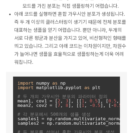
모드를 가진 분포는 직접 샘플링하기 어렵습니다.
아래 코드를 실행하면 혼합 가우시안 분포가 생성됩니다.
즉 두 개 이상의 클러스터링이 생기기 때문에 전체 분포를
대표하는 샘플을 얻기 어렵습니다. 뿐만 아니라, 두개의
서로 다른 평균과 분산을 가지고 있어, 비선형적인 형태를
띄고 있습니다. 그리고 아래 코드는 이차원이지만, 차원수
가 늘어나면 샘플을 효율적으로 샘플링하는게 더욱 어려
워집니다.
import
 numpy 
as
import
 matplotlib.pyplot 
as
 plt

# 두 개의 가우시안 분포의 파라미터 정의
mean1, cov1 = [
2
, 
3
], [[
1
, 
0.5
], [
0.5
, 
1
]]

mean2, cov2 = [
7
, 
8
], [[
1
, -
0.5
], [-
0.5
, 
1
]
# 각 분포에서 500개의 샘플 생성
samples1 = np.random.multivariate_normal(me
samples2 = np.random.multivariate_normal(me
# 두 분포를 섞어서 혼합 가우시안 분포 생성