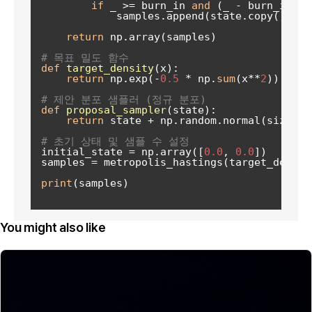
if
 _ >= burn_in 
and
 (_ - burn_in) %
            samples.append(state.copy())

return
 np.array(samples)

# 목표 밀도 함수
def
target_density
(
x
):

return
 np.exp(-
0.5
 * np.
sum
(x**
2
))

# 제안 분포 샘플러 (정규 분포)
def
proposal_sampler
(
state
):

return
 state + np.random.normal(size=st
# 초기 상태 및 샘플 수 설정
initial_state = np.array([
0.0
, 
0.0
])

samples = metropolis_hastings(target_densit
print
(samples)

You might also like